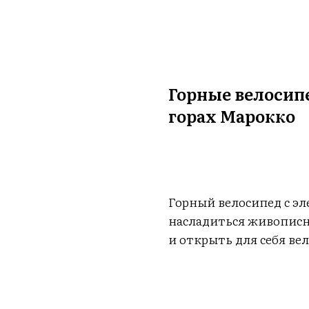
Горные велосип
горах Марокко
ЗАПРОСИТЬ
Горный велосипед с эл
насладиться живописн
и открыть для себя ве