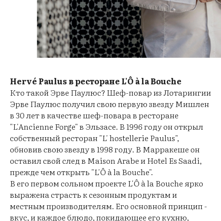
Hervé Paulus в ресторане L'Ô à la Bouche
Кто такой Эрве Паулюс? Шеф-повар из Лотарингии
Эрве Паулюс получил свою первую звезду Мишлен
в 30 лет в качестве шеф-повара в ресторане
"L'Ancienne Forge" в Эльзасе. В 1996 году он открыл
собственный ресторан "L' hostellerie Paulus",
обновив свою звезду в 1998 году. В Марракеше он
оставил свой след в Maison Arabe и Hotel Es Saadi,
прежде чем открыть "L'Ô à la Bouche".
В его первом сольном проекте L'Ô à la Bouche
ярко
выражена страсть к сезонным продуктам и
местным производителям. Его основной принцип -
вкус, и каждое блюдо, покидающее его кухню,