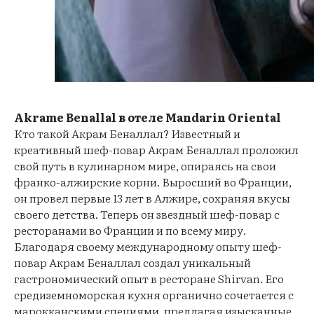
Akrame Benallal в отеле Mandarin Oriental
Кто такой Акрам Беналлал? Известный и
креативный шеф-повар Акрам Беналлал проложил
свой путь в кулинарном мире, опираясь на свои
франко-алжирские корни. Выросший во Франции,
он провел первые 13 лет в Алжире, сохраняя вкусы
своего детства. Теперь он звездный шеф-повар с
ресторанами во Франции и по всему миру.
Благодаря своему международному опыту шеф-
повар Акрам Беналлал создал уникальный
гастрономический опыт в ресторане Shirvan. Его
средиземноморская кухня органично сочетается с
марокканскими специями, предлагая изысканные