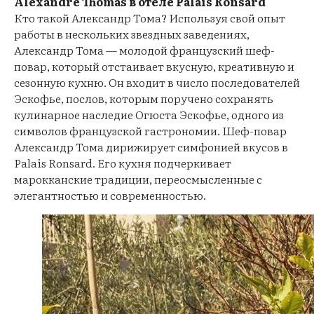
Alexandre Thomas в отеле Palais Ronsard
Кто такой Александр Тома? Используя свой опыт
работы в нескольких звездных заведениях,
Александр Тома — молодой французский шеф-
повар, который отстаивает вкусную, креативную и
сезонную кухню. Он входит в число последователей
Эскофье, послов, которым поручено сохранять
кулинарное наследие Огюста Эскофье, одного из
символов французской гастрономии. Шеф-повар
Александр Тома дирижирует симфонией вкусов в
Palais Ronsard. Его кухня подчеркивает
марокканские традиции, переосмысленные с
элегантностью и современностью.