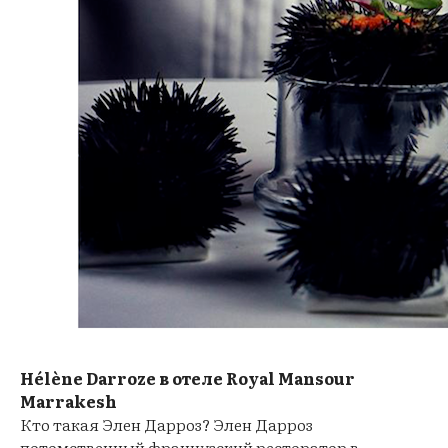
Hélène Darroze в отеле Royal Mansour
Marrakesh
Кто такая Элен Дарроз? Элен Дарроз
потомственный французский ресторатор в