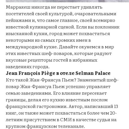
Марракеш никогда не перестает удивлять
посетителей своей культурой, очаровательными
пейзажами и, что самое главное, своей всемирно
известной кулинарной сценой. Если вы поклонник
изысканной кухни, город может похвастаться
некоторыми из самых громких имен в
международной кухне. Давайте окунемся в мир
этих известных шеф-поваров, которые радуют
вкусовые рецепторы гостей в избранных
заведениях города.
Jean François Piège в отеле Selman Palace
Кто такой Жан-Франсуа Пьеж? Знаменитый шеф-
повар Жан-Франсуа Пьеж успешно управляет
семью заведениями. Его влияние пересекает
границы, делая его кухню известным послом
французской гастрономии. Автор, написавший 13
книг, он также может похвастаться более чем 20-
летним присутствием в СМИ в качестве судьи на
крупном французском телеканале.