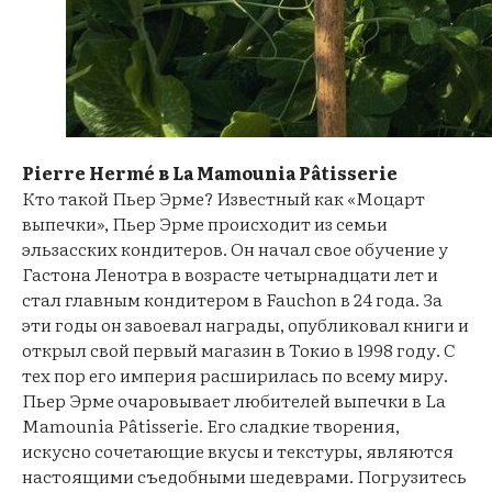
Pierre Hermé в La Mamounia Pâtisserie
Кто такой Пьер Эрме? Известный как «Моцарт
выпечки», Пьер Эрме происходит из семьи
эльзасских кондитеров. Он начал свое обучение у
Гастона Ленотра в возрасте четырнадцати лет и
стал главным кондитером в Fauchon в 24 года. За
эти годы он завоевал награды, опубликовал книги и
открыл свой первый магазин в Токио в 1998 году. С
тех пор его империя расширилась по всему миру.
Пьер Эрме очаровывает любителей выпечки в La
Mamounia Pâtisserie. Его сладкие творения,
искусно сочетающие вкусы и текстуры, являются
настоящими съедобными шедеврами. Погрузитесь