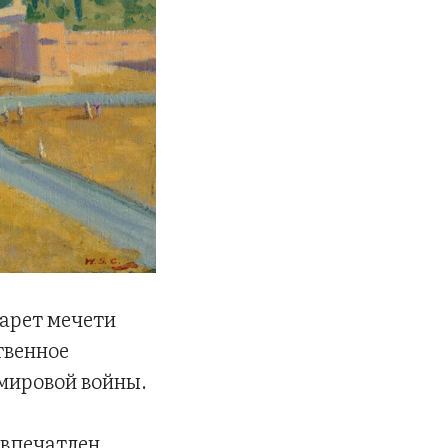
арет мечети
твенное
мировой войны.
 впечатлен