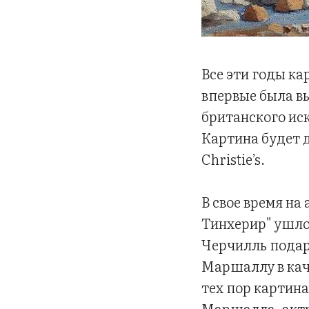
Все эти годы ка
впервые была в
британского иску
Картина будет 
Christie’s.
В свое время на
Тинхерир" ушло 
Черчилль подар
Маршаллу в кач
тех пор картина
Маршалла, актр