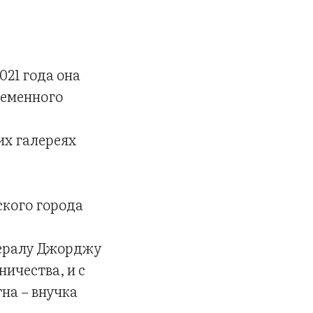
021 года она
ременного
их галереях
ского города
нералу Джорджу
ичества, и с
на – внучка