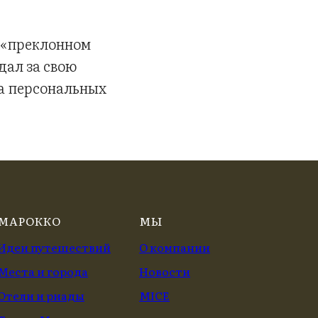
в «преклонном
дал за свою
на персональных
МАРОККО
МЫ
Идеи путешествий
О компании
Места и города
Новости
Отели и риады
MICE