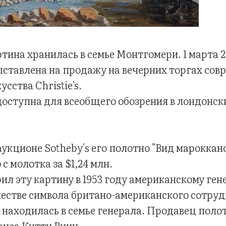
ртина хранилась в семье Монтгомери. 1 марта 2
ыставлена на продажу на вечерних торгах сов
сства Christie’s.
доступна для всеобщего обозрения в лондонск
 аукционе Sotheby's его полотно "Вид мароккан
с молотка за $1,24 млн.
ил эту картину в 1953 году американскому ге
естве символа британо-американского сотрудн
 находилась в семье генерала. Продавец полот
иса Китти Винн.