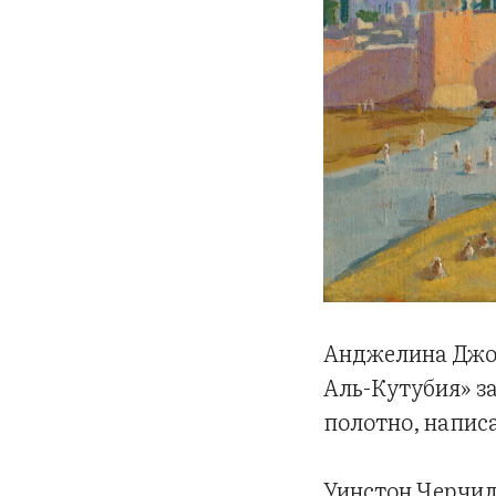
Анджелина Джол
Аль-Кутубия» за
полотно, напис
Уинстон Черчилл