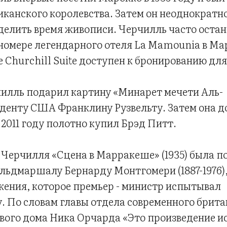
канского королевства. Затем он неоднократно
делить время живописи. Черчилль часто остан
 номере легендарного отеля La Mamounia в Ма
e Churchill Suite доступен к бронированию д
рчилль подарил картину «Минарет мечети Аль-
денту США Франклину Рузвельту. Затем она до
 2011 году полотно купил Брэд Питт.
 Черчилля «Сцена в Марракеше» (1935) была п
льдмаршалу Бернарду Монтгомери (1887-1976),
жения, которое премьер - министр испытывал
у. По словам главы отдела современного брита
ового дома Ника Орчарда «Это произведение и