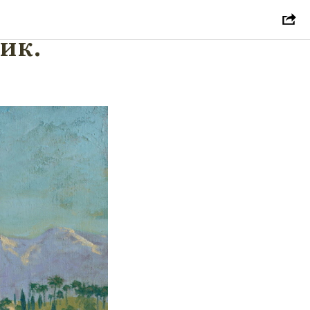
ый
ик.