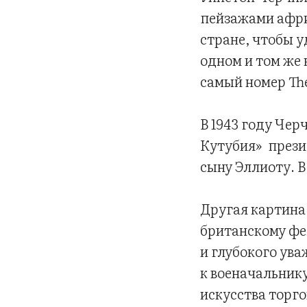
пейзажами афри
стране, чтобы у
одном и том же
самый номер Th
В 1943 году Че
Кутубия» прези
сыну Эллиоту. В
Другая картина
британскому фе
и глубокого ува
к военачальник
искусства торг