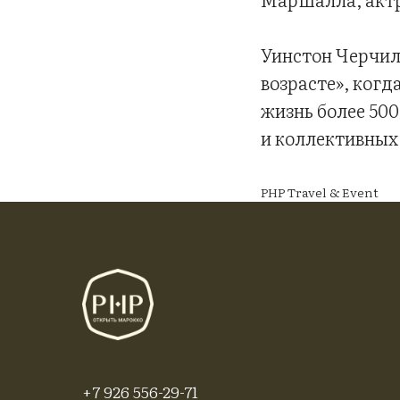
Уинстон Черчил
возрасте», когд
жизнь более 50
и коллективных 
PHP Travel & Event
+7 926 556-29-71