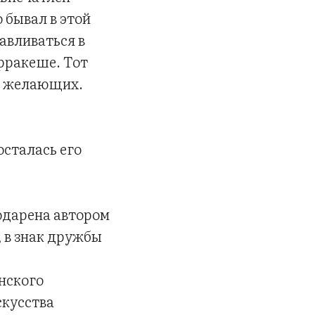
 бывал в этой
авливаться в
рракеше. Тот
ля желающих.
сталась его
одарена автором
 в знак дружбы
нского
скусства