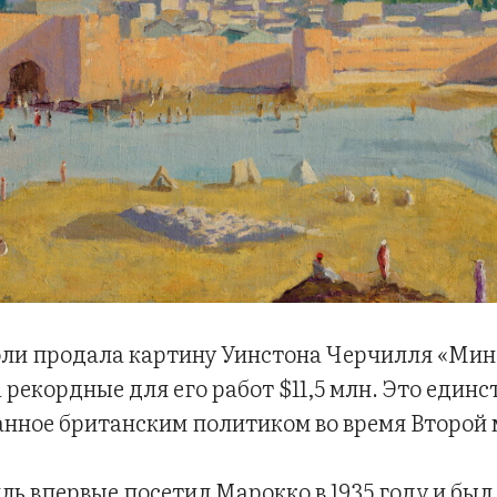
и продала картину Уинстона Черчилля «Мин
 рекордные для его работ $11,5 млн. Это единс
анное британским политиком во время Второй 
ь впервые посетил Марокко в 1935 году и был