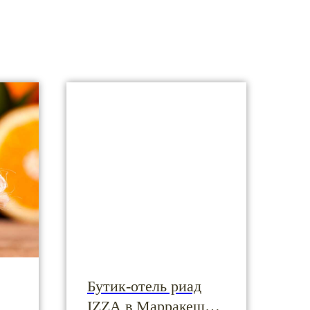
Бутик-отель риад
IZZA в Марракеше