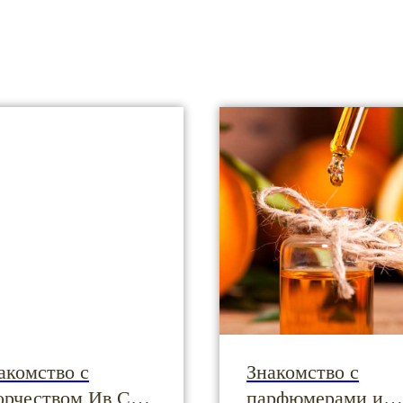
акомство с
Знакомство с
орчеством Ив Сен
парфюмерами и