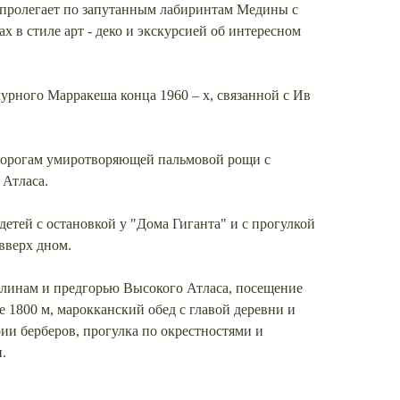
у пролегает по запутанным лабиринтам Медины c
х в стиле арт - деко и экскурсией об интересном
мурного Марракеша конца 1960 – х, связанной с Ив
орогам умиротворяющей пальмовой рощи с
 Атласа.
етей с остановкой у "Дома Гиганта" и с прогулкой
 вверх дном.
линам и предгорью Высокого Атласа, посещение
е 1800 м, марокканский обед с главой деревни и
рии берберов, прогулка по окрестностями и
.