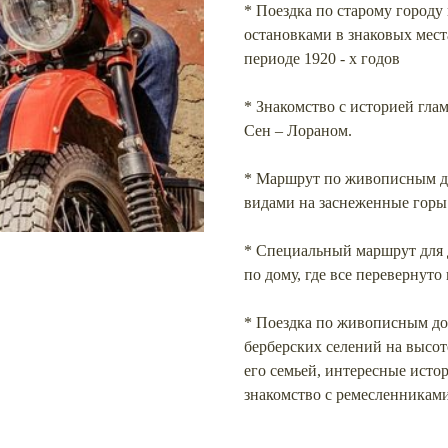
* Поездка по старому город
остановками в знаковых места
периоде 1920 - х годов
* Знакомство с историей гла
Сен – Лораном.
* Маршрут по живописным д
видами на заснеженные горы
* Специальный маршрут для д
по дому, где все перевернуто
* Поездка по живописным до
берберских селений на высот
его семьей, интересные исто
знакомство с ремесленниками