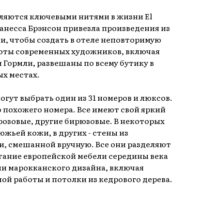
вляются ключевыми нитями в жизни El
Ванесса Брэнсон привезла произведения из
и, чтобы создать в отеле неповторимую
боты современных художников, включая
 Гормли, развешаны по всему бутику в
х местах.
огут выбрать один из 31 номеров и люксов.
о похожего номера. Все имеют свой яркий
розовые, другие бирюзовые. В некоторых
жьей кожи, в других - стены из
и, смешанной вручную. Все они разделяют
тание европейской мебели середины века
ми марокканского дизайна, включая
ой работы и потолки из кедрового дерева.