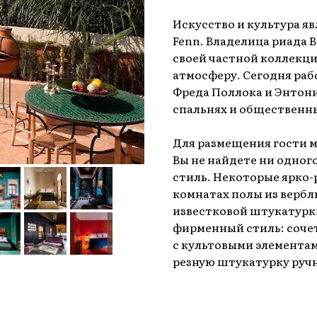
Искусство и культура я
Fenn. Владелица риада 
своей частной коллекци
атмосферу. Сегодня ра
Фреда Поллока и Энтони
спальнях и общественны
Для размещения гости м
Вы не найдете ни одног
стиль. Некоторые ярко-
комнатах полы из верблю
известковой штукатурк
фирменный стиль: соче
с культовыми элемента
резную штукатурку ручн