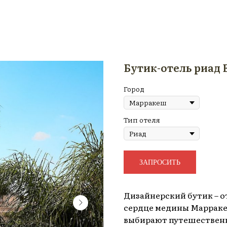
Бутик-отель риад 
Город
Тип отеля
ЗАПРОСИТЬ
Дизайнерский бутик – от
сердце медины Марраке
выбирают путешественн