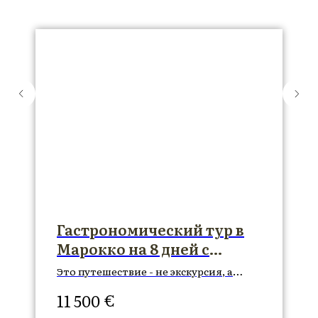
Гастрономический тур в
Марокко на 8 дней с
дегустациями
Это путешествие - не экскурсия, а
тонкое, многослойное посвящение.
€
11 500
Оно создано для тех, кто верит, что
подлинный характер страны