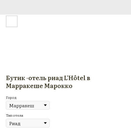
Бутик -отель риад L’Hôtel в
Марракеше Марокко
Город
Тип отеля