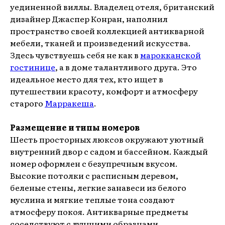
уединенной виллы. Владелец отеля, британский
дизайнер Джаспер Конран, наполнил
пространство своей коллекцией антикварной
мебели, тканей и произведений искусства.
Здесь чувствуешь себя не как в
марокканской
гостинице
, а в доме талантливого друга. Это
идеальное место для тех, кто ищет в
путешествии красоту, комфорт и атмосферу
старого
Марракеша
.
Размещение и типы номеров
Шесть просторных люксов окружают уютный
внутренний двор с садом и бассейном. Каждый
номер оформлен с безупречным вкусом.
Высокие потолки с расписным деревом,
беленые стены, легкие занавеси из белого
муслина и мягкие теплые тона создают
атмосферу покоя. Антикварные предметы
соседствуют с лучшими образцами