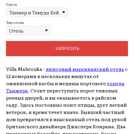
Город
Тип отеля
ЗАПРОСИТЬ
Villa Mabrouka -
люксовый марокканский отель
с
12 номерами в нескольких минутах от
оживленной касбы и медины портового
города
Танжера
. Стоит переступить порог тяжелых
резных дверей, и вы оказываетесь в райском
саду. Здесь постоянно поют птицы, дует легкий
ветерок, и время течет иначе. Бывший частный
дом превратился в изысканный отель под рукой
британского дизайнера Джаспера Конрана. Два
прозрачных бассейна, три ресторана, бар на