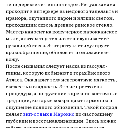
тени деревьев и тишина садов. Ритуал хамама
проходит в интерьере из медового таделакта и
мрамора, окутанного паром и мягким светом,
проходящим сквозь древнее римское стекло.
Мастер наносит на кожу черное марокканское
мыло, а затем тщательно отшелушивает её
рукавицей кесса. Этот ритуал стимулирует
кровообращение, обновляет и омолаживает
кожу.
После смывания следует маска из гассуля -
глины, которую добывают в горах Высокого
Атласа. Она дарит телу невероятную мягкость,
свежесть и гладкость. Это не просто спа-
процедура, а погружение в древние восточные
традиции, которые возвращают гармонию и
ощущение полного обновления. Такой подход
делает
вип-отдых в Марокко
по-настоящему
глубоким и восстанавливающим. Здесь можно
забыть о времени и просто наслаждаться