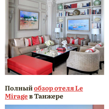
Полный
обзор отеля Le
Mirage
в Танжере