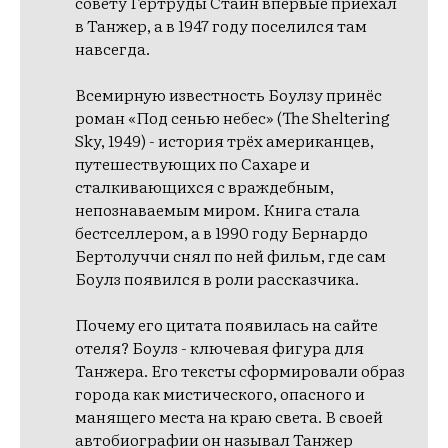
совету Гертруды Стайн впервые приехал
в Танжер, а в 1947 году поселился там
навсегда.
Всемирную известность Боулзу принёс
роман «Под сенью небес» (The Sheltering
Sky, 1949) - история трёх американцев,
путешествующих по Сахаре и
сталкивающихся с враждебным,
непознаваемым миром. Книга стала
бестселлером, а в 1990 году Бернардо
Бертолуччи снял по ней фильм, где сам
Боулз появился в роли рассказчика.
Почему его цитата появилась на сайте
отеля? Боулз - ключевая фигура для
Танжера. Его тексты сформировали образ
города как мистического, опасного и
манящего места на краю света. В своей
автобиографии он называл Танжер