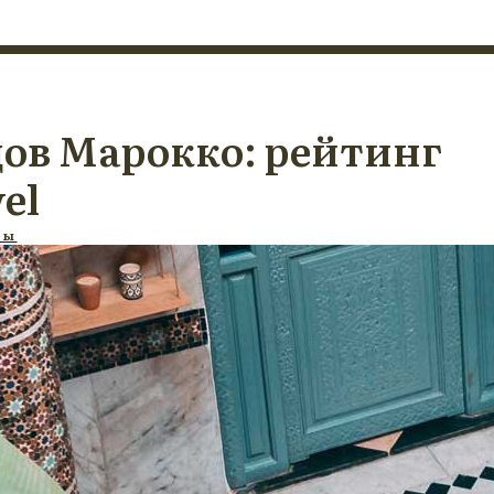
дов Марокко: рейтинг
el
бы