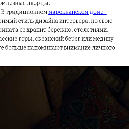
помпезные дворцы.
. В традиционном
марокканском доме -
римый стиль дизайна интерьера, но свою
омната ее хранит бережно, столетиями.
асские горы, океанский берег или медину
сте больше напоминают внимание личного