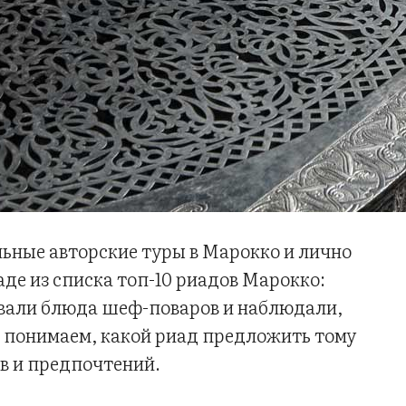
льные авторские туры в Марокко и лично
де из списка топ-10 риадов Марокко:
вали блюда шеф-поваров и наблюдали,
ы понимаем, какой риад предложить тому
ов и предпочтений.